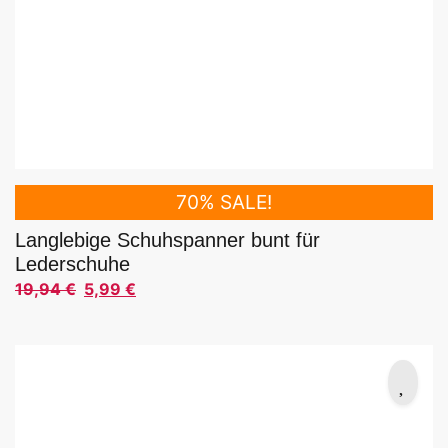
70% SALE!
Langlebige Schuhspanner bunt für
Lederschuhe
19,94
€
5,99
€
Ursprünglicher Preis war: 19,94 €
Aktueller Preis ist: 5,99 €.