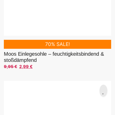
70% SALE!
Moos Einlegesohle – feuchtigkeitsbindend &
stoßdämpfend
9,95
€
2,99
€
Ursprünglicher Preis war: 9,95 €
Aktueller Preis ist: 2,99 €.