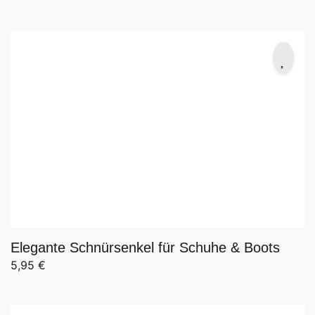
Ursprünglicher Preis war: 8,50 €
Aktueller Preis ist: 6,79 €.
Elegante Schnürsenkel für Schuhe & Boots
5,95
€