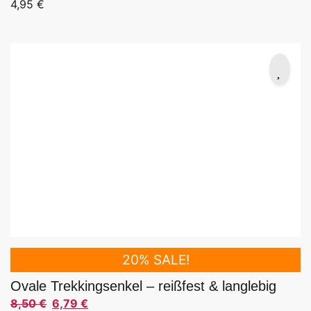
4,95
€
20% SALE!
Ovale Trekkingsenkel – reißfest & langlebig
8,50
€
6,79
€