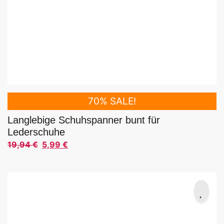
70% SALE!
Langlebige Schuhspanner bunt für
Lederschuhe
19,94
€
5,99
€
Ursprünglicher Preis war: 19,94 €
Aktueller Preis ist: 5,99 €.