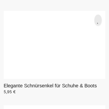
Ursprünglicher Preis war: 8,50 €
Aktueller Preis ist: 6,79 €.
Elegante Schnürsenkel für Schuhe & Boots
5,95
€