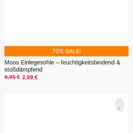
70% SALE!
Moos Einlegesohle – feuchtigkeitsbindend &
stoßdämpfend
9,95
€
2,99
€
Ursprünglicher Preis war: 9,95 €
Aktueller Preis ist: 2,99 €.