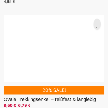
4,95
€
20% SALE!
Ovale Trekkingsenkel – reißfest & langlebig
8,50
€
6,79
€