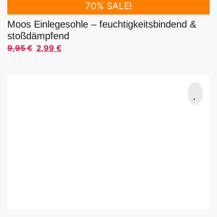
70% SALE!
Moos Einlegesohle – feuchtigkeitsbindend &
stoßdämpfend
9,95
€
2,99
€
Ursprünglicher Preis war: 9,95 €
Aktueller Preis ist: 2,99 €.