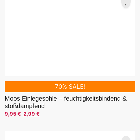
70% SALE!
Moos Einlegesohle – feuchtigkeitsbindend &
stoßdämpfend
9,95
€
2,99
€
Ursprünglicher Preis war: 9,95 €
Aktueller Preis ist: 2,99 €.