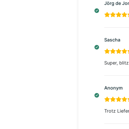
Jörg de Jo
Sascha
Super, blit
Anonym
Trotz Lief