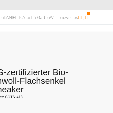
0
en
DANIEL_K
Zubehör
Garten
Wissenswertes
zertifizierter Bio-
woll-Flachsenkel
neaker
mer: GOTS-413