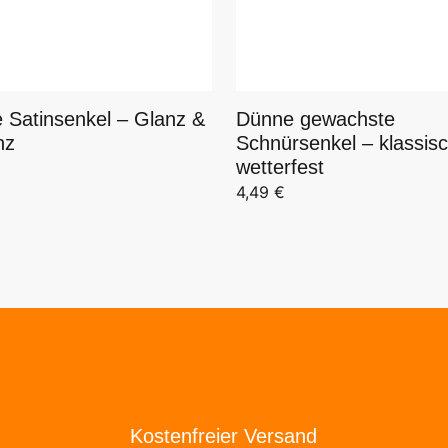
 Satinsenkel – Glanz &
Dünne gewachste
nz
Schnürsenkel – klassis
wetterfest
4,49
€
Kostenfreier Versand