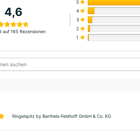
5
4,6
4
3
2
d auf 165 Rezensionen
1
Ringelspitz by Barthels-Feldhoff GmbH & Co. KG