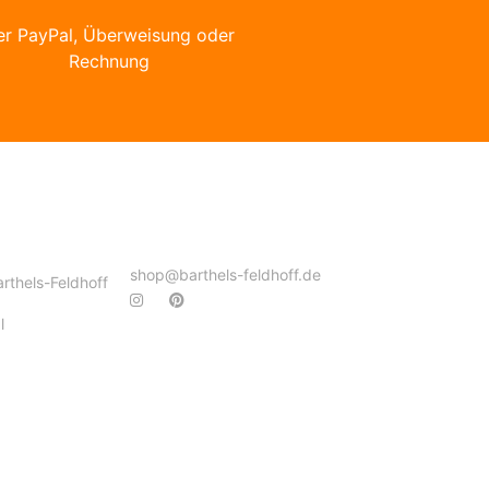
er PayPal, Überweisung oder
Rechnung
shop@barthels-feldhoff.de
arthels-Feldhoff
l