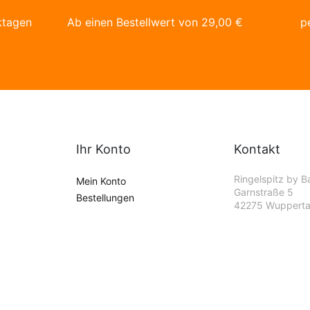
ktagen
Ab einen Bestellwert von
29,00
€
p
Ihr Konto
Kontakt
Ringelspitz by B
Mein Konto
Garnstraße 5
Bestellungen
42275 Wupperta