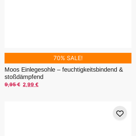
70% SALE!
Moos Einlegesohle – feuchtigkeitsbindend &
stoßdämpfend
9,95
€
2,99
€
Ursprünglicher Preis war: 9,95 €
Aktueller Preis ist: 2,99 €.