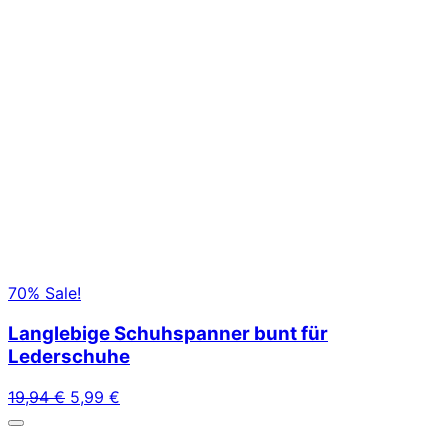
70% Sale!
Langlebige Schuhspanner bunt für
Lederschuhe
Ursprünglicher Preis war: 19,94 €
Aktueller Preis ist: 5,99 €.
19,94
€
5,99
€