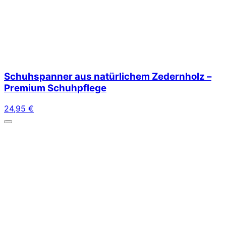
Schuhspanner aus natürlichem Zedernholz –
Premium Schuhpflege
24,95
€