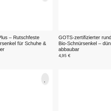
Plus – Rutschfeste
GOTS-zertifizierter run
rsenkel für Schuhe &
Bio-Schnürsenkel – dü
er
abbaubar
4,95
€