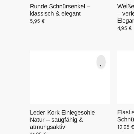
Runde Schnürsenkel –
Weiße
klassisch & elegant
– ver
Elegan
5,95
€
4,95
€
Elast
Leder-Kork Einlegesohle
Schnü
Natur – saugfähig &
atmungsaktiv
10,95