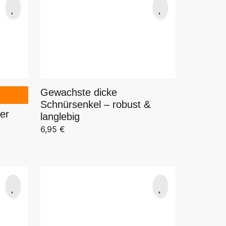
Gewachste dicke
Schnürsenkel – robust &
er
langlebig
6,95
€
19,94 €