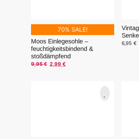
Vinta
70% SALE!
Senkel
Moos Einlegesohle –
6,95
€
feuchtigkeitsbindend &
stoßdämpfend
9,95
€
2,99
€
Ursprünglicher Preis war: 9,95 €
Aktueller Preis ist: 2,99 €.