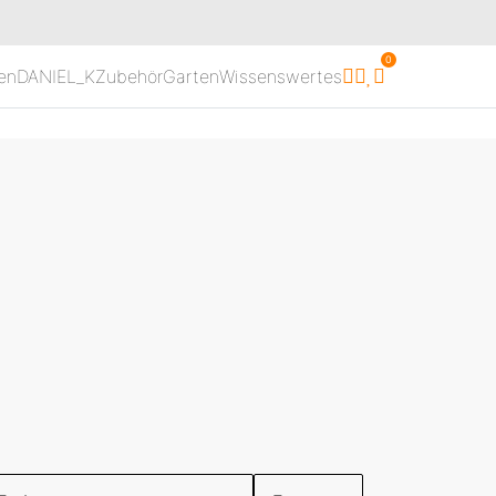
0
en
DANIEL_K
Zubehör
Garten
Wissenswertes