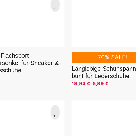
 Flachsport-
70% SALE!
rsenkel für Sneaker &
Langlebige Schuhspann
tsschuhe
bunt für Lederschuhe
19,94
€
5,99
€
Ursprünglicher Preis war: 
Aktueller Preis ist: 5,99 €.