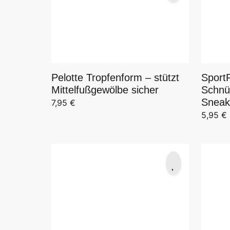
Sport
Pelotte Tropfenform – stützt
Schnü
Mittelfußgewölbe sicher
Sneak
7,95
€
5,95
€