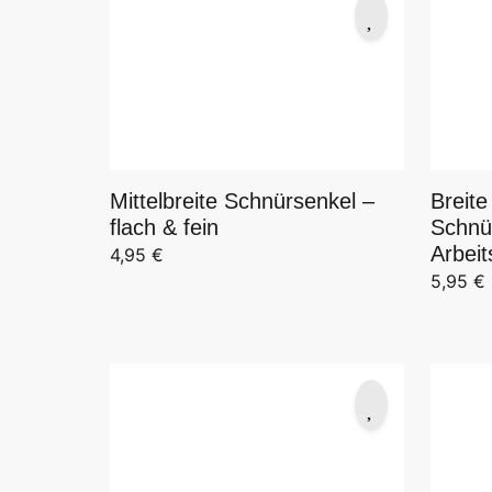
Mittelbreite Schnürsenkel –
Breite
flach & fein
Schnü
Arbei
4,95
€
5,95
€