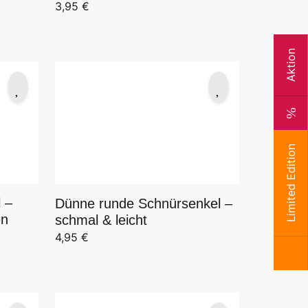
3,95
€
Aktion
Limited Edition
 –
Dünne runde Schnürsenkel –
en
schmal & leicht
4,95
€