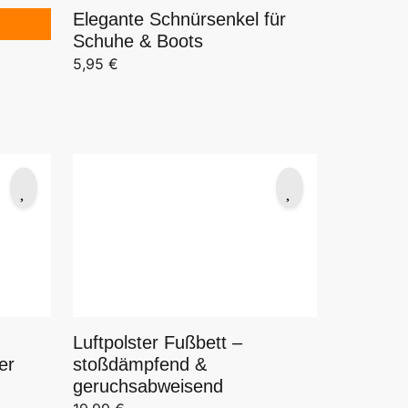
Elegante Schnürsenkel für
Schuhe & Boots
5,95
€
8,50 €
Luftpolster Fußbett –
er
stoßdämpfend &
geruchsabweisend