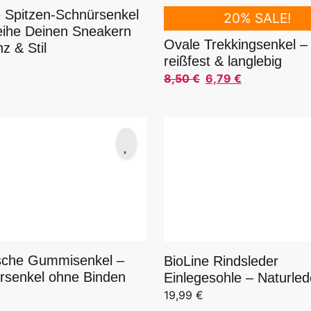
 Spitzen-Schnürsenkel
20% SALE!
leihe Deinen Sneakern
Ovale Trekkingsenkel –
z & Stil
reißfest & langlebig
8,50
€
6,79
€
Ursprünglicher Preis war: 
Aktueller Preis ist: 6,79 €.
ische Gummisenkel –
BioLine Rindsleder
rsenkel ohne Binden
Einlegesohle – Naturled
€
19,99
€