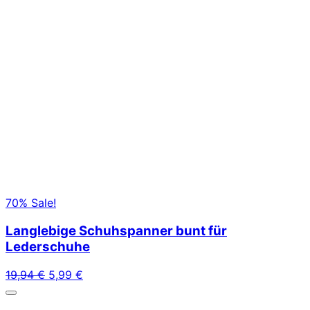
70% Sale!
Langlebige Schuhspanner bunt für
Lederschuhe
Ursprünglicher Preis war: 19,94 €
Aktueller Preis ist: 5,99 €.
19,94
€
5,99
€