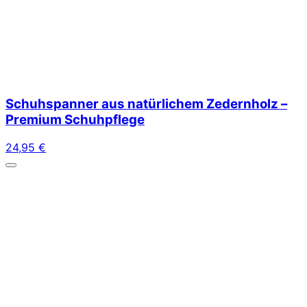
Schuhspanner aus natürlichem Zedernholz –
Premium Schuhpflege
24,95
€