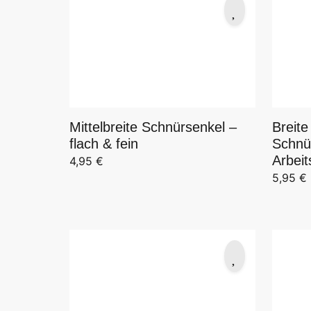
Mittelbreite Schnürsenkel –
Breite
flach & fein
Schnü
Arbei
4,95
€
5,95
€