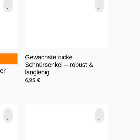
Gewachste dicke
Schnürsenkel – robust &
er
langlebig
6,95
€
19,94 €