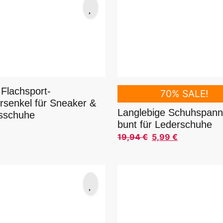
 Flachsport-
70% SALE!
rsenkel für Sneaker &
Langlebige Schuhspann
tsschuhe
bunt für Lederschuhe
19,94
€
5,99
€
Ursprünglicher Preis war: 
Aktueller Preis ist: 5,99 €.