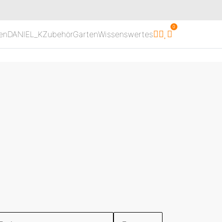
0
en
DANIEL_K
Zubehör
Garten
Wissenswertes