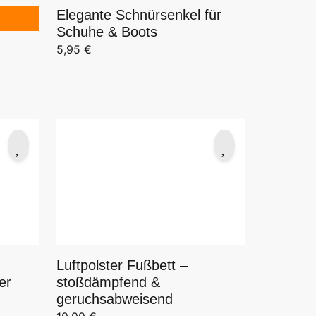
Elegante Schnürsenkel für
Schuhe & Boots
5,95
€
8,50 €
Luftpolster Fußbett –
er
stoßdämpfend &
geruchsabweisend