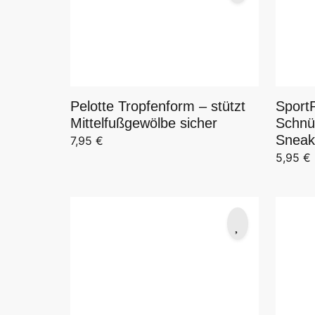
Sport
Pelotte Tropfenform – stützt
Schnü
Mittelfußgewölbe sicher
Sneak
7,95
€
5,95
€