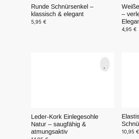
Runde Schnürsenkel –
Weiße
klassisch & elegant
– ver
Elegan
5,95
€
4,95
€
Elast
Leder-Kork Einlegesohle
Schnü
Natur – saugfähig &
atmungsaktiv
10,95