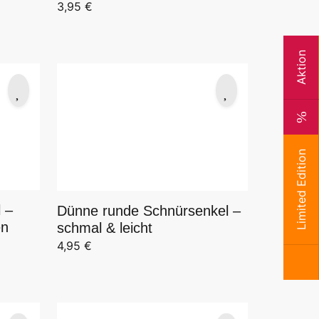
3,95
€
Aktion
Limited Edition
 –
Dünne runde Schnürsenkel –
en
schmal & leicht
4,95
€