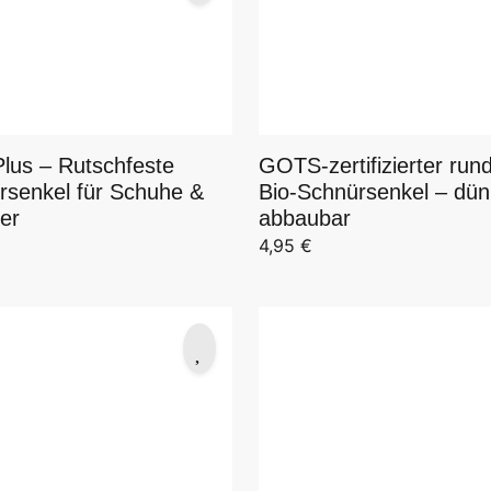
Plus – Rutschfeste
GOTS-zertifizierter run
rsenkel für Schuhe &
Bio-Schnürsenkel – dü
er
abbaubar
4,95
€