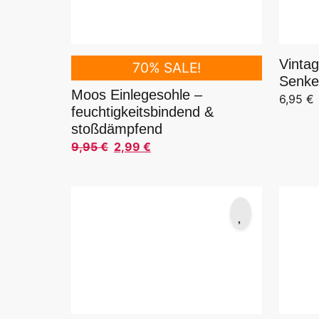
Vinta
70% SALE!
Senkel
Moos Einlegesohle –
6,95
€
feuchtigkeitsbindend &
stoßdämpfend
9,95
€
2,99
€
Ursprünglicher Preis war: 9,95 €
Aktueller Preis ist: 2,99 €.