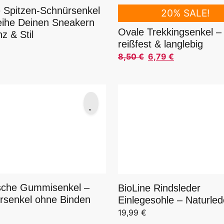
 Spitzen-Schnürsenkel
20% SALE!
leihe Deinen Sneakern
Ovale Trekkingsenkel –
z & Stil
reißfest & langlebig
8,50
€
6,79
€
Ursprünglicher Preis war: 
Aktueller Preis ist: 6,79 €.
ische Gummisenkel –
BioLine Rindsleder
rsenkel ohne Binden
Einlegesohle – Naturled
€
19,99
€